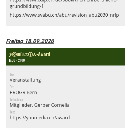
grundbildung-1
https://www.svabu.ch/abu/revision_abu2030_nrlp
Freitag 18.09.2026
𝓨ⓞuᗰɛ𝓓ⓘ𝐀-Award
17:00 - 21:00
Typ
Veranstaltung
Ort
PROGR Bern
Teilnehmer
Mitglieder, Gerber Cornelia
Text
https://youmedia.ch/award