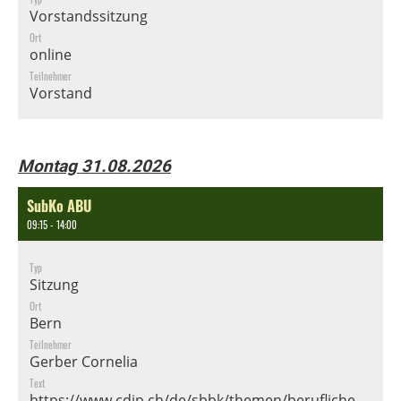
Vorstandssitzung
Ort
online
Teilnehmer
Vorstand
Montag 31.08.2026
SubKo ABU
09:15 - 14:00
Typ
Sitzung
Ort
Bern
Teilnehmer
Gerber Cornelia
Text
https://www.cdip.ch/de/sbbk/themen/berufliche-