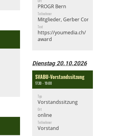
Ort
PROGR Bern
Teilnehmer
Mitglieder, Gerber Cornelia
Text
https://youmedia.ch/
award
Dienstag 20.10.2026
SVABU-Vorstandssitzung
17:30 - 19:00
Typ
Vorstandssitzung
Ort
online
Teilnehmer
Vorstand