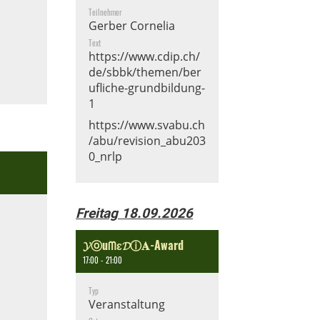
Teilnehmer
Gerber Cornelia
Text
https://www.cdip.ch/
de/sbbk/themen/ber
ufliche-grundbildung-
1
https://www.svabu.ch
/abu/revision_abu203
0_nrlp
Freitag 18.09.2026
𝓨ⓞuᗰɛ𝓓ⓘ𝐀-Award
17:00 - 21:00
Typ
Veranstaltung