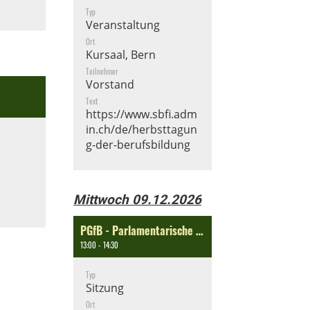
Typ
Veranstaltung
Ort
Kursaal, Bern
Teilnehmer
Vorstand
Text
https://www.sbfi.adm
in.ch/de/herbsttagun
g-der-berufsbildung
Mittwoch 09.12.2026
PGfB - Parlamentarische Gruppe für Berufsbildung
13:00 - 14:30
Typ
Sitzung
Ort