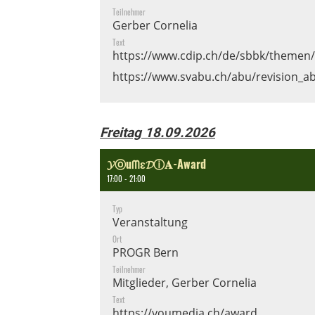
Teilnehmer
Gerber Cornelia
Text
https://www.cdip.ch/de/sbbk/themen/
https://www.svabu.ch/abu/revision_a
Freitag 18.09.2026
𝓨ⓞuᗰɛ𝓓ⓘ𝐀-Award
17:00 - 21:00
Typ
Veranstaltung
Ort
PROGR Bern
Teilnehmer
Mitglieder, Gerber Cornelia
Text
https://youmedia.ch/award