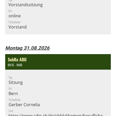
Vorstandssitzung
Ort
online
Teilnehmer
Vorstand
Montag 31.08.2026
SubKo ABU
09:15 - 14:00
Typ
Sitzung
Ort
Bern
Teilnehmer
Gerber Cornelia
Text
https://www.cdip.ch/de/sbbk/themen/berufliche-