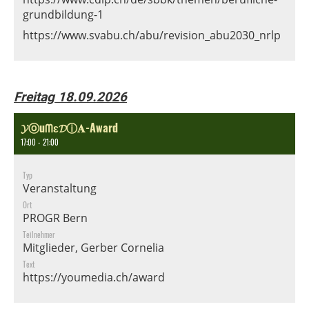
grundbildung-1
https://www.svabu.ch/abu/revision_abu2030_nrlp
Freitag 18.09.2026
𝓨ⓞuᗰɛ𝓓ⓘ𝐀-Award
17:00 - 21:00
Typ
Veranstaltung
Ort
PROGR Bern
Teilnehmer
Mitglieder, Gerber Cornelia
Text
https://youmedia.ch/award