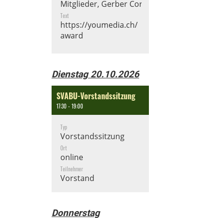
Mitglieder, Gerber Cornelia
Text
https://youmedia.ch/
award
Dienstag 20.10.2026
SVABU-Vorstandssitzung
17:30 - 19:00
Typ
Vorstandssitzung
Ort
online
Teilnehmer
Vorstand
Donnerstag