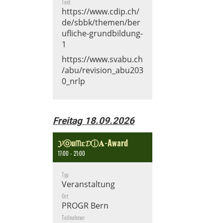
Text
https://www.cdip.ch/
de/sbbk/themen/ber
ufliche-grundbildung-
1
https://www.svabu.ch
/abu/revision_abu203
0_nrlp
Freitag 18.09.2026
𝓨ⓞuᗰɛ𝓓ⓘ𝐀-Award
17:00 - 21:00
Typ
Veranstaltung
Ort
PROGR Bern
Teilnehmer