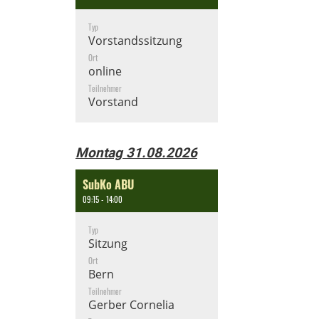
Typ
Vorstandssitzung
Ort
online
Teilnehmer
Vorstand
Montag 31.08.2026
SubKo ABU
09:15 - 14:00
Typ
Sitzung
Ort
Bern
Teilnehmer
Gerber Cornelia