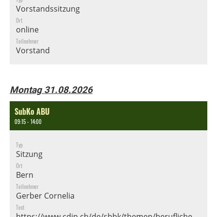
Vorstandssitzung
Ort
online
Teilnehmer
Vorstand
Montag 31.08.2026
SubKo ABU
09:15 - 14:00
Typ
Sitzung
Ort
Bern
Teilnehmer
Gerber Cornelia
Text
https://www.cdip.ch/de/sbbk/themen/berufliche-