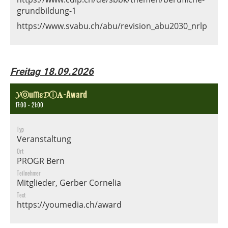
grundbildung-1
https://www.svabu.ch/abu/revision_abu2030_nrlp
Freitag 18.09.2026
𝓨ⓞuᗰɛ𝓓ⓘ𝐀-Award
17:00 - 21:00
Typ
Veranstaltung
Ort
PROGR Bern
Teilnehmer
Mitglieder, Gerber Cornelia
Text
https://youmedia.ch/award