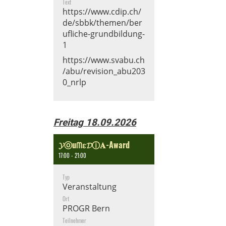
Text
https://www.cdip.ch/
de/sbbk/themen/ber
ufliche-grundbildung-
1
https://www.svabu.ch
/abu/revision_abu203
0_nrlp
Freitag 18.09.2026
𝓨ⓞuᗰɛ𝓓ⓘ𝐀-Award
17:00 - 21:00
Typ
Veranstaltung
Ort
PROGR Bern
Teilnehmer