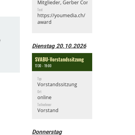
Mitglieder, Gerber Cornelia
Text
https://youmedia.ch/
award
e
Dienstag 20.10.2026
SVABU-Vorstandssitzung
17:30 - 19:00
Typ
Vorstandssitzung
Ort
online
Teilnehmer
Vorstand
Donnerstag