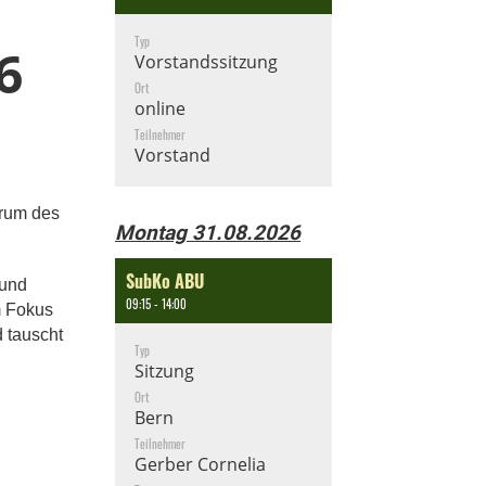
Typ
6
Vorstandssitzung
Ort
online
Teilnehmer
Vorstand
trum des
Montag 31.08.2026
SubKo ABU
 und
09:15 - 14:00
m Fokus
 tauscht
Typ
Sitzung
Ort
Bern
Teilnehmer
Gerber Cornelia