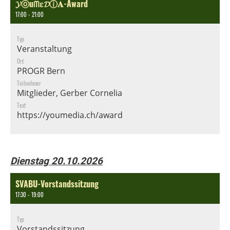
𝓨ⓞuᗰɛ𝓓ⓘ𝐀-Award
17:00 - 21:00
Typ
Veranstaltung
Ort
PROGR Bern
Teilnehmer
Mitglieder, Gerber Cornelia
Text
https://youmedia.ch/award
Dienstag 20.10.2026
SVABU-Vorstandssitzung
17:30 - 19:00
Typ
Vorstandssitzung